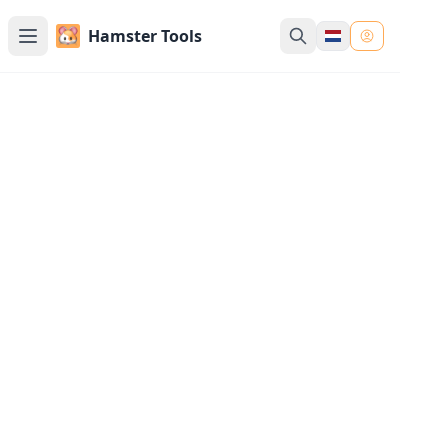
Hamster Tools
Speel Spelletjes
🎮
Verzameling van leuke en boeiende
puzzelspellen om je geest uit te dagen
Puzzelspel
Puzzelspel
Dummies World
Memory Match
Cup
Leuk voetbal
Klassiek geheugenspel om
wereldkampioenschap
je geheugen en
spel dat je strategie en
observatievermogen te
vaardigheden test
testen
Puzzelspel
Puzzelspel