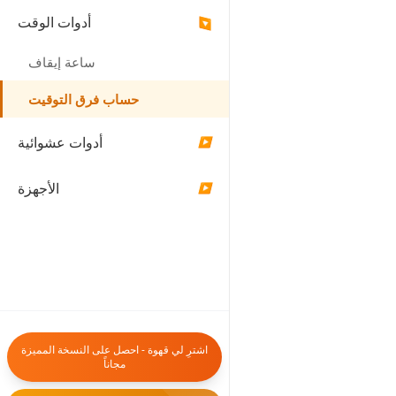
1
0
أدوات الوقت
▶
شهور
سنوات
ساعة إيقاف
احسب الفرق
حساب فرق التوقيت
سجل الحسابات
أدوات عشوائية
▶
الأجهزة
▶
08/07/25, 16:07 
(المجموع: 525,600د /
1سنوات
اشترِ لي قهوة - احصل على النسخة المميزة
بة فرق التوقيت
مجاناً