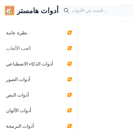
أدوات هامستر
نظرة عامة
▶
حساب فرق
التوقيت عبر
العب الألعاب
▶
الإنترنت
أدوات الذكاء الاصطناعي
▶
حسب الفرق بين تاريخين
ووقتين. يدعم تنسيقات
أدوات الصور
التاريخ والوقت المختلفة
▶
والمناطق الزمنية.
أدوات النص
▶
اريخ ووقت البداية
أدوات الألوان
▶
أدوات البرمجة
▶