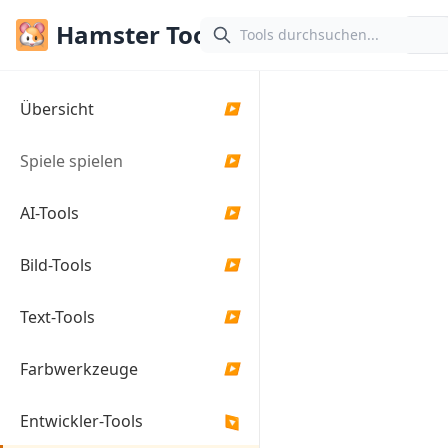
Hamster Tools
Übersicht
▶
JSON-
Formatiere
Spiele spielen
▶
Online
AI-Tools
▶
Formatieren Sie JSO
Daten mit unserem
Bild-Tools
▶
kostenlosen Online-
Tool. Räumen Sie
unübersichtlichen
Text-Tools
▶
JSON-Code auf und
machen Sie ihn lesba
Farbwerkzeuge
▶
JSON-Eingabe
Entwickler-Tools
▶