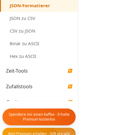
JSON-Formatierer
JSON zu CSV
CSV zu JSON
Binär zu ASCII
Hex zu ASCII
Zeit-Tools
▶
Zufallstools
▶
Geräte
▶
Spendiere mir einen Kaffee - Erhalte
Premium kostenlos
URL
Formatieren
Jetzt Premium erhalten - 50$ pro Jahr
laden