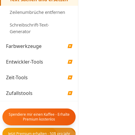
Zeilenumbrüche entfernen
Schreibschrift-Text-
Generator
Farbwerkzeuge
▶
Entwickler-Tools
▶
Ersetzungen:
Ergebnis
0
Zeit-Tools
▶
Ersetzter Text erschein
Zufallstools
▶
Geräte
▶
Spendiere mir einen Kaffee - Erhalte
Premium kostenlos
Jetzt Premium erhalten - 50$ pro Jahr