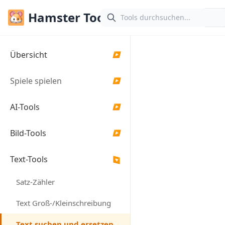
Hamster Tools
Text suchen
Übersicht
▶
Suchen und ersetzen S
Spiele spielen
▶
einfach. Unterstützt
Groß-/Kleinschreibun
AI-Tools
▶
Ausdrücke.
Bild-Tools
▶
Text eingeben
Text-Tools
▶
Satz-Zähler
Text Groß-/Kleinschreibung
Text suchen und ersetzen