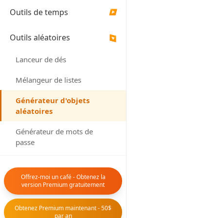
Nombre
Outils de temps
▶
Outils aléatoires
▶
GÉNÉRE
Lanceur de dés
AL
Mélangeur de listes
Générateur d'objets
Objets générés
aléatoires
Générateur de mots de
passe
Générateur d'adresses
américaines
Offrez-moi un café - Obtenez la
version Premium gratuitement
Générateur d'adresses
Aucun objet gén
canadiennes
Obtenez Premium maintenant - 50$
par an