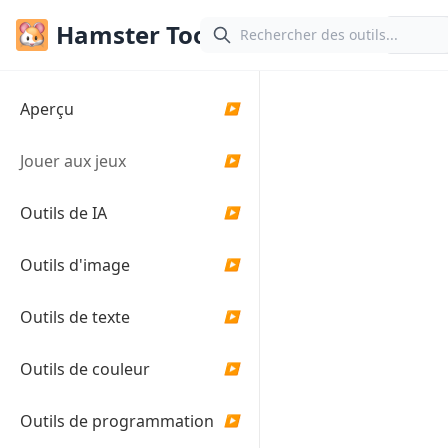
Hamster Tools
Fra
Générateur
Aperçu
▶
d'objets
Jouer aux jeux
▶
aléatoires
en ligne
Outils de IA
▶
Générez des objets
Outils d'image
▶
et éléments
aléatoires pour vos
projets créatifs, jeux
Outils de texte
▶
ou histoires
Outils de couleur
▶
Paramètres du gén
Outils de programmation
▶