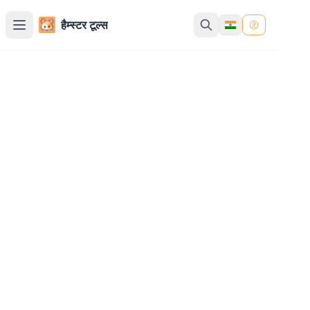
हैम्स्टर टूल्स
बाइनरी से ASCII कनवर्टर
हमारे ऑनलाइन टूल से बाइनरी कोड को पठनीय ASCII टेक्स्ट में बदलें
बाइनरी इनपुट