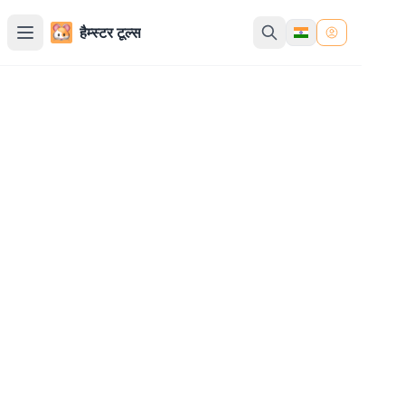
हैम्स्टर टूल्स
चैट एआई एग्रीगेटर
GPT-4o
Claude-3.5-Sonnet
Gemini-1.5-Pro
Deepseek-V3