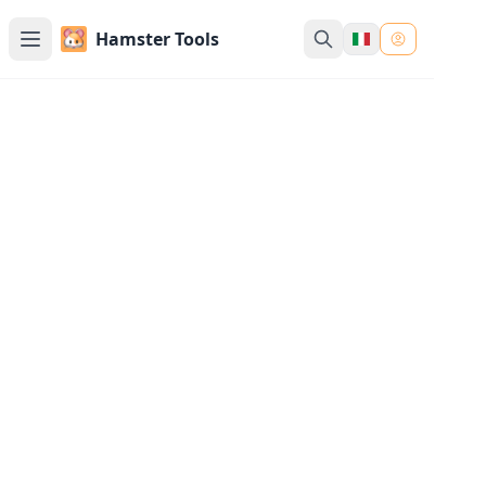
Hamster Tools
Generatore di Testo & Font
in Corsivo
Trasforma il tuo testo in bellissimi font in
corsivo e scrittura a mano stilosa. Perfetto per
firme, nomi, lettere, fogli di lavoro e design
personalizzati - basta digitare, generare e
copiare-incollare.
Inserisci il Tuo Testo