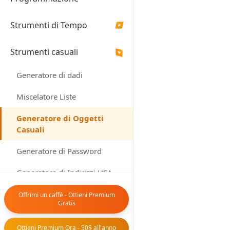
Numero 
Strumenti di Tempo
▶
Strumenti casuali
▶
GENERA O
Generatore di dadi
Miscelatore Liste
Oggetti Generati
Generatore di Oggetti
Casuali
Generatore di Password
Generatore di Indirizzi USA
Generatore di Indirizzi
Offrimi un caffè - Ottieni Premium
Nessun oggetto
Gratis
Canadesi
Generatore di Date Casuali
Ottieni Premium Ora - 50$ all'anno