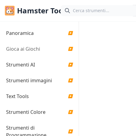
Hamster Tools
Generatore
Panoramica
▶
di Oggetti
Gioca ai Giochi
▶
Casuali
Online
Strumenti AI
▶
Genera oggetti ed
Strumenti immagini
▶
elementi casuali per
i tuoi progetti
creativi, giochi o
Text Tools
▶
storie
Strumenti Colore
▶
Impostazioni Gene
Strumenti di
▶
Programmazione