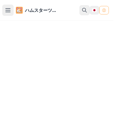
ハムスターツール
透明PNG作成ツール
イメージから任意の色とその類似色を削除し、な
めらかな端を持つ透明PNGファイルを作成しま
す。
イメージをここにドラッグ＆ドロップ、また
はクリックして選択
PNG、JPEGファイルに対応