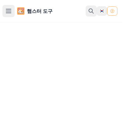
햄스터 도구
이미지 흐리게 만들기
조정 가능한 반경으로 이미지에 가우시안 블러 효과
를 적용하세요
이미지 업로드