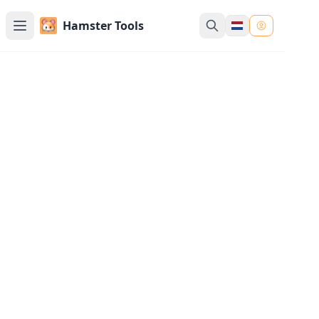
Hamster Tools
JPG Converter - Converteren
naar JPG
Gratis online tool om JPEG, PNG, WebP, Gif, SVG,
AVIF, HEIC, BMP, TIFF afbeeldingen naar JPG te
converteren. Converteer elk formaat naar JPG
met onze gebruiksvriendelijke
afbeeldingsconverter.
Afbeeldingen uploaden