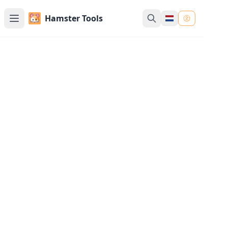
Hamster Tools
Willekeurige Matrix
Generator
Genereer willekeurige matrices met
aanpasbare opties
Instellingen
Dimensies en Scheidingstekens
Rijen
Kolommen