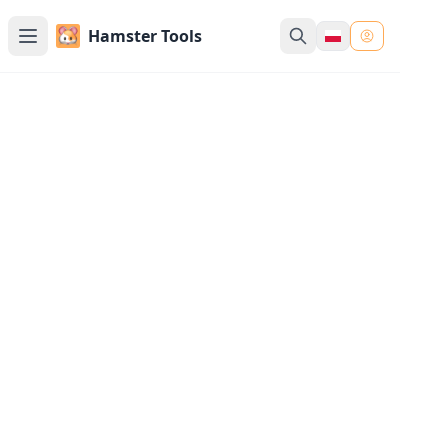
Hamster Tools
Konwerter wielkości liter
Konwertuj wielkość liter online - wielkie litery, małe liter
pierwsza zdania i więcej
Wprowadź tekst