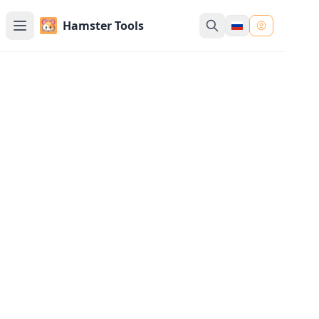
Hamster Tools
Генератор Курсивного
Текста и Шрифтов
Преобразуйте ваш текст в красивые
курсивные шрифты и стильный почерк.
Идеально для подписей, имен, писем,
рабочих листов и персонализированных
дизайнов - просто введите, создайте и
скопируйте.
Введите Ваш Текст