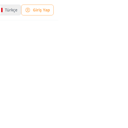
Türkçe
Giriş Yap
lleştir
asyon
otoğrafı
ştürün.
ma, retro
sellerdeki
a için ideal.
Pixelasyon Ayarları
Piksel Boyutu
(20px)