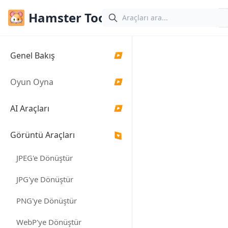
Hamster Tools
Görsel Pikse
Genel Bakış
▶
Kullanımı kolay pixel
Oyun Oyna
▶
aracımızla her türlü f
piksel sanatına dönü
AI Araçları
▶
Piksel sanatı oluştur
efekt ekleme veya gör
Görüntü Araçları
hassas bilgileri korum
▶
JPEG'e Dönüştür
Görsel Yükle
JPG'ye Dönüştür
PNG'ye Dönüştür
WebP'ye Dönüştür