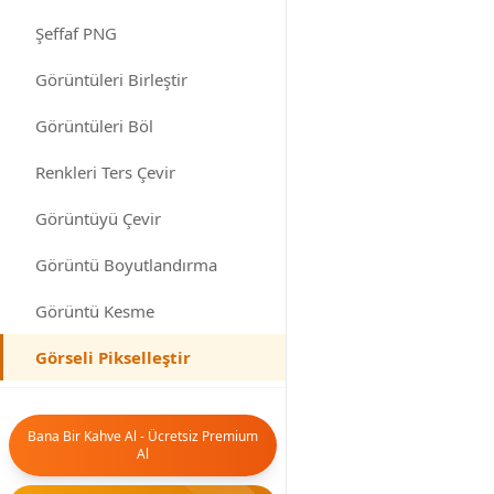
Şeffaf PNG
Görüntüleri Birleştir
Yüklemek için tıkla
Görüntüleri Böl
veya görselinizi bur
sürükleyip bırakın
Renkleri Ters Çevir
Görüntüyü Çevir
Görüntü Boyutlandırma
Görüntü Kesme
Görseli Pikselleştir
Kayıt
Önizleme
Resmi Bulantıla
Formatı
Bana Bir Kahve Al - Ücretsiz Premium
Al
Metin Araçları
▶