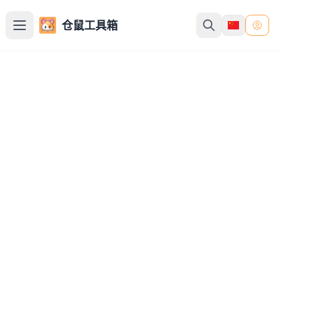
仓鼠工具箱
模糊图片
为您的图片应用可调节半径的高斯模糊效果
上传图片