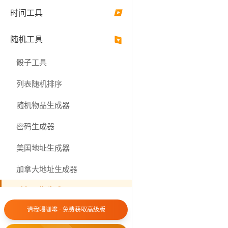
时间工具
▶
YYYY-MM-DD (20
随机工具
▶
包含时间
骰子工具
HH:mm:ss (14:30
列表随机排序
仅生成唯一结果
随机物品生成器
要生成
密码生成器
美国地址生成器
加拿大地址生成器
生
随机日期生成器
请我喝咖啡 - 免费获取高级版
随机矩阵生成器
结果