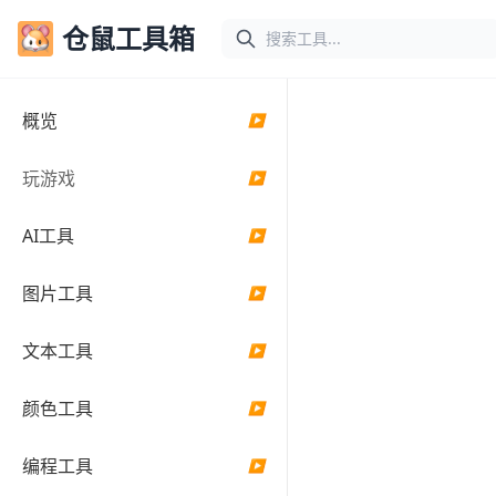
仓鼠工具箱
在线随机日
概览
▶
期生成器
玩游戏
▶
在指定范围内生成具
有可自定义格式的随
AI工具
▶
机日期
图片工具
▶
设置
文本工具
▶
开始日期
颜色工具
▶
编程工具
▶
日期格式