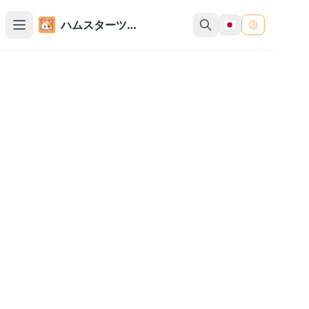
ハムスターツール
オンライン時間差計算ツール
2つの日時の間の差を計算します。様々な日付・時
刻形式とタイムゾーンに対応。
開始日時
終了日時