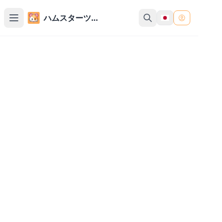
ハムスターツール
オンラインストップウォッチ
時間間隔を測定する無料オンラインストップウォッ
チツール。スタート、一時停止、ラップ（区間）、
リセット機能をサポート。
00:00
00
スタート