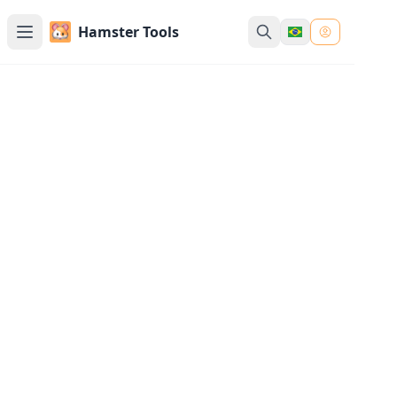
Hamster Tools
Gerador de Texto e Fonte
Cursiva
Transforme seu texto em fontes cursivas
bonitas e escrita à mão estilosa. Perfeito para
assinaturas, nomes, cartas, planilhas e
designs personalizados - basta digitar, gerar e
copiar.
Digite Seu Texto