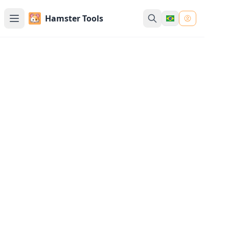
Hamster Tools
Hamstertools - Uma
variedade de
ferramentas, prontas
para usar
Um serviço completo que combina
ferramentas tradicionais e ferramentas de
IA, sem downloads, sem instalações e a
maioria das ferramentas não requer login
10K+ Usuários
37
Ferramentas
10
Jogos