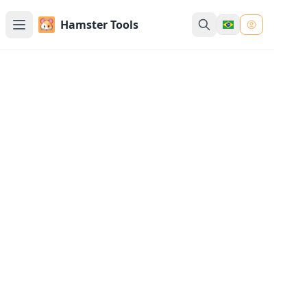
Hamster Tools
Conversor JPG - Converter
Para JPG
Ferramenta online gratuita para converter
imagens JPEG, PNG, WebP, Gif, SVG, AVIF, HEIC,
BMP, TIFF para JPG. Converta qualquer formato
para JPG com nosso conversor de imagens fácil
de usar.
Carregar Imagens