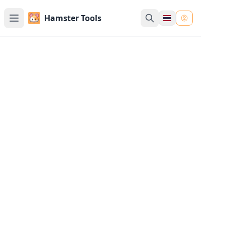
Hamster Tools
เครื่องมือแปลง PNG - แปลงเป็น
PNG
เครื่องมือออนไลน์ฟรีสำหรับแปลงรูปภาพ JPG, JPEG,
WebP, Gif, SVG, AVIF, HEIC, BMP, TIFF เป็น PNG
แปลงทุกรูปแบบเป็น PNG ด้วยเครื่องมือแปลงรูปภาพที่
ใช้งานง่ายของเรา
อัปโหลดรูปภาพ