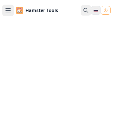
Hamster Tools
เครื่องมือแปลง WebP - แปลงเป็น
WebP
เครื่องมือออนไลน์ฟรีสำหรับแปลงรูปภาพ JPG, JPEG,
PNG, GIF, SVG, AVIF, HEIC, BMP, TIFF เป็น WebP
แปลงทุกรูปแบบเป็น WebP ด้วยเครื่องมือแปลงรูปภาพ
ที่ใช้งานง่ายของเรา
อัปโหลดรูปภาพ