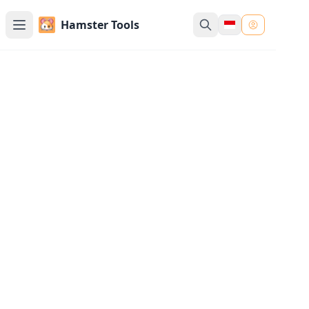
Hamster Tools
Hamstertools -
Berbagai alat, siap
digunakan
Layanan one-stop yang menggabungkan
alat tradisional dan alat AI, Tanpa unduhan,
Tanpa instalasi, dan sebagian besar alat
tidak memerlukan login
10K+ Pengguna
37
Alat
10
Game