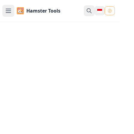
Hamster Tools
Pengubah Huruf
Ubah jenis huruf teks online - huruf besar, huruf kecil, h
kalimat, dan lainnya
Masukkan Teks