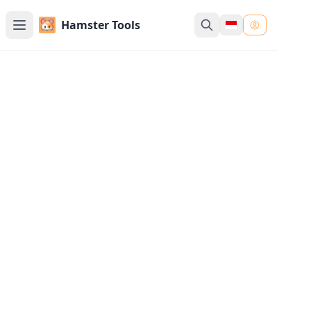
Hamster Tools
Hapus Line Break Online
Hapus line break yang salah dari teks Anda
dengan satu klik, dengan opsi untuk
mempertahankan paragraf (dipisahkan oleh line
break ganda)
Teks Masukan