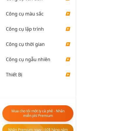
xuống, Không c
hết các công c
Công cụ màu sắc
▶
nhập
Công cụ lập trình
▶
10K+ Người
Công cụ thời gian
▶
37
Công cụ
Công cụ ngẫu nhiên
▶
Thiết Bị
▶
Công
C
cụ AI
c
🤖
n
b
Tổng

Mua cho tôi một ly cà phê - Nhận
hợp
miễn phí Premium
Chat
AI
Nhận Premium ngay - 50$ hàng năm