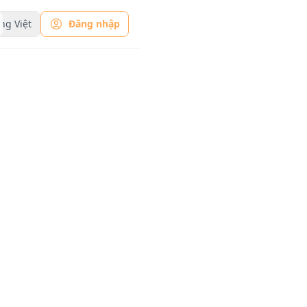
ng Việt
Đăng nhập
rtools -
công cụ
g, sẵn
ể sử
trong một kết hợp
uyền thống và
ng cần tải