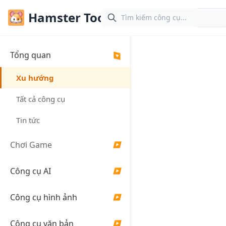
Hamster Tools
Tiế
Tổng quan
▶
Hamste
Xu hướng
Nhiều 
Tất cả công cụ
đa dạn
Tin tức
sàng đ
Chơi Game
▶
dụng
Công cụ AI
▶
Dịch vụ tất cả 
Công cụ hình ảnh
▶
các công cụ tr
công cụ AI, Khô
Công cụ văn bản
▶