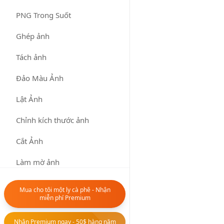
Chuyển đổi bất kỳ
định dạng nào
PNG Trong Suốt
sang PNG với
Ghép ảnh
công cụ chuyển
đổi hình ảnh dễ sử
Tách ảnh
dụng của chúng
tôi.
Đảo Màu Ảnh
Tải Lên Hình Ảnh
Lật Ảnh
Chỉnh kích thước ảnh
Nhấp để tải
lên hoặc kéo
Cắt Ảnh
hình ảnh vào
đây
Làm mờ ảnh
Kéo và thả
Làm mờ ảnh
hình ảnh vào
Mua cho tôi một ly cà phê - Nhận
đây
miễn phí Premium
Công cụ văn bản
▶
Hỗ trợ các
định dạng
Nhận Premium ngay - 50$ hàng năm