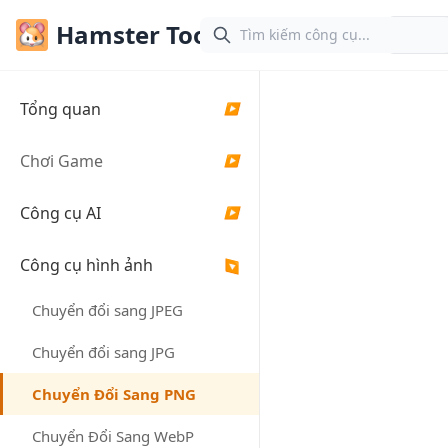
Hamster Tools
Tiế
Tổng quan
▶
Công Cụ
Chuyển
Chơi Game
▶
Đổi PNG -
Chuyển
Công cụ AI
▶
Sang PNG
Công cụ hình ảnh
▶
Công cụ trực
tuyến miễn phí để
Chuyển đổi sang JPEG
chuyển đổi hình
Chuyển đổi sang JPG
ảnh JPG, JPEG,
WebP, Gif, SVG,
Chuyển Đổi Sang PNG
AVIF, HEIC, BMP,
TIFF sang PNG.
Chuyển Đổi Sang WebP