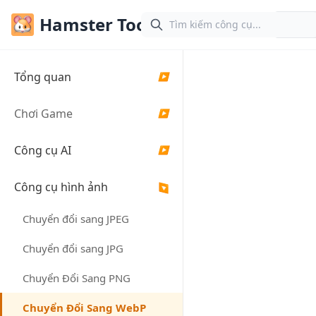
Hamster Tools
Tiế
Tổng quan
▶
Công Cụ
Chuyển
Chơi Game
▶
Đổi WebP
- Chuyển
Công cụ AI
▶
Sang
Công cụ hình ảnh
▶
WebP
Chuyển đổi sang JPEG
Công cụ trực
tuyến miễn phí để
Chuyển đổi sang JPG
chuyển đổi hình
ảnh JPG, JPEG,
Chuyển Đổi Sang PNG
PNG, GIF, SVG,
AVIF, HEIC, BMP,
Chuyển Đổi Sang WebP