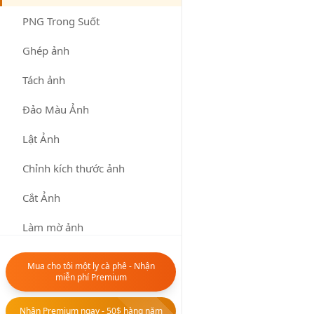
TIFF sang WebP.
PNG Trong Suốt
Chuyển đổi bất kỳ
định dạng nào
Ghép ảnh
sang WebP với
công cụ chuyển
Tách ảnh
đổi hình ảnh dễ sử
dụng của chúng
Đảo Màu Ảnh
tôi.
Lật Ảnh
Tải Lên Hình Ảnh
Chỉnh kích thước ảnh
Cắt Ảnh
Nhấp hoặc
Làm mờ ảnh
kéo hình ảnh
vào đây
Làm mờ ảnh
Mua cho tôi một ly cà phê - Nhận
Hỗ trợ kéo và
miễn phí Premium
thả
Công cụ văn bản
▶
Hỗ trợ các
Nhận Premium ngay - 50$ hàng năm